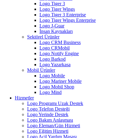
Logo Tiger 3
Logo Tiger Wings
Logo Tiger 3 Enterprise
Logo Tiger Wings Enterprise
Logo J-Guar
İnsan Kaynakları
Sektörel Ürünler
Logo CRM Business
Logo CRMobil
Logo Notify Engine
Logo Barkod
Logo Yazarkasa
Mobil Ürünler
Logo Mobile
Logo Mariner Mobile
Logo Mobil Shop
Logo Mind
Hizmetler
Logo Programı Uzak Destek
Logo Telefon Desteği
Logo Yerinde Destek
Logo Bakım Anlaşması
Logo Eleman/Gün Hizmeti
Logo Eğitim Hizmeti
Logo Acil Yardım Masası