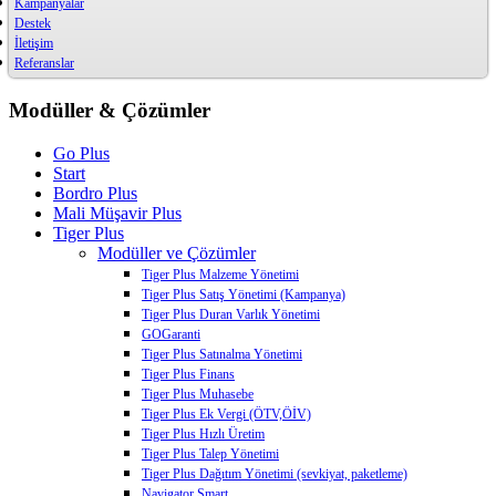
Kampanyalar
Destek
İletişim
Referanslar
Modüller & Çözümler
Go Plus
Start
Bordro Plus
Mali Müşavir Plus
Tiger Plus
Modüller ve Çözümler
Tiger Plus Malzeme Yönetimi
Tiger Plus Satış Yönetimi (Kampanya)
Tiger Plus Duran Varlık Yönetimi
GOGaranti
Tiger Plus Satınalma Yönetimi
Tiger Plus Finans
Tiger Plus Muhasebe
Tiger Plus Ek Vergi (ÖTV,ÖİV)
Tiger Plus Hızlı Üretim
Tiger Plus Talep Yönetimi
Tiger Plus Dağıtım Yönetimi (sevkiyat, paketleme)
Navigator Smart