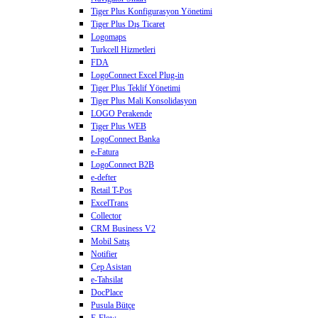
Tiger Plus Konfigurasyon Yönetimi
Tiger Plus Dış Ticaret
Logomaps
Turkcell Hizmetleri
FDA
LogoConnect Excel Plug-in
Tiger Plus Teklif Yönetimi
Tiger Plus Mali Konsolidasyon
LOGO Perakende
Tiger Plus WEB
LogoConnect Banka
e-Fatura
LogoConnect B2B
e-defter
Retail T-Pos
ExcelTrans
Collector
CRM Business V2
Mobil Satış
Notifier
Cep Asistan
e-Tahsilat
DocPlace
Pusula Bütçe
E-Flow