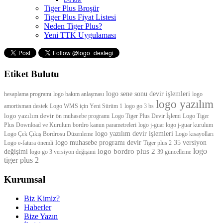
Tiger Plus Broşür
Tiger Plus Fiyat Listesi
Neden Tiger Plus?
Yeni TTK Uygulaması
Etiket Bulutu
logo sene sonu devir işlemleri
hesaplama programı
logo bakım anlaşması
logo
logo yazılım
amortisman destek
Logo WMS için Yeni Sürüm 1
logo go 3 bs
logo yazılım devir
ön muhasebe programı
Logo Tiger Plus Devir İşlemi
Logo Tiger
Plus Download ve Kurulum
bordro kanun parametreleri
logo j-guar logo j-guar kurulum
logo yazılım devir işlemleri
Logo Çek Çıkış Bordrosu Düzenleme
Logo kısayolları
logo muhasebe programı devir
35 versiyon
Logo e-fatura önemli
Tiger plus 2
logo
logo bordro plus 2
değişimi
logo go 3 versiyon değişimi
39 güncelleme
tiger plus 2
Kurumsal
Biz Kimiz?
Haberler
Bize Yazın