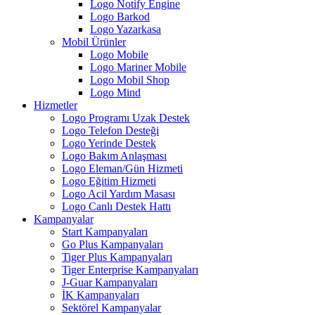
Logo Notify Engine
Logo Barkod
Logo Yazarkasa
Mobil Ürünler
Logo Mobile
Logo Mariner Mobile
Logo Mobil Shop
Logo Mind
Hizmetler
Logo Programı Uzak Destek
Logo Telefon Desteği
Logo Yerinde Destek
Logo Bakım Anlaşması
Logo Eleman/Gün Hizmeti
Logo Eğitim Hizmeti
Logo Acil Yardım Masası
Logo Canlı Destek Hattı
Kampanyalar
Start Kampanyaları
Go Plus Kampanyaları
Tiger Plus Kampanyaları
Tiger Enterprise Kampanyaları
J-Guar Kampanyaları
İK Kampanyaları
Sektörel Kampanyalar