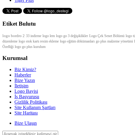
Tiger Plus
Etiket Bulutu
logo bordro 2
33 indirme
logo lem
logo go 3 değişiklikler
Logo Çek
Senet Bölümü
logo t
düzenleme
logo stok kartı resim ekleme
logo eğitim dökümanları
go plus malzeme yönetimi
Özelliği
logo go plus kurulum
Kurumsal
Biz Kimiz?
Haberler
Bize Yazın
İletişim
Logo Bayisi
İş Başvurusu
Gizlilik Politikası
Site Kullanım Şartları
Site Haritası
Bize Ulaşın