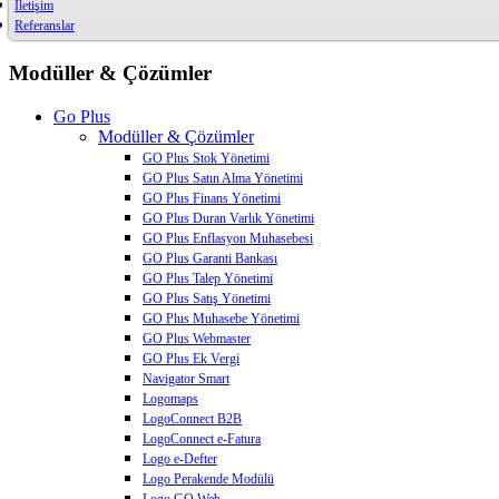
İletişim
Referanslar
Modüller & Çözümler
Go Plus
Modüller & Çözümler
GO Plus Stok Yönetimi
GO Plus Satın Alma Yönetimi
GO Plus Finans Yönetimi
GO Plus Duran Varlık Yönetimi
GO Plus Enflasyon Muhasebesi
GO Plus Garanti Bankası
GO Plus Talep Yönetimi
GO Plus Satış Yönetimi
GO Plus Muhasebe Yönetimi
GO Plus Webmaster
GO Plus Ek Vergi
Navigator Smart
Logomaps
LogoConnect B2B
LogoConnect e-Fatura
Logo e-Defter
Logo Perakende Modülü
Logo GO Web