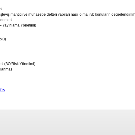
si
leyiş mantığı ve muhasebe defteri yapıları nasıl olmalı vb konuların değerlendirilme
rlenmesi
 – Yayınlama Yönetimi)
olü)
si (BO/Risk Yönetimi)
gulanması
frs