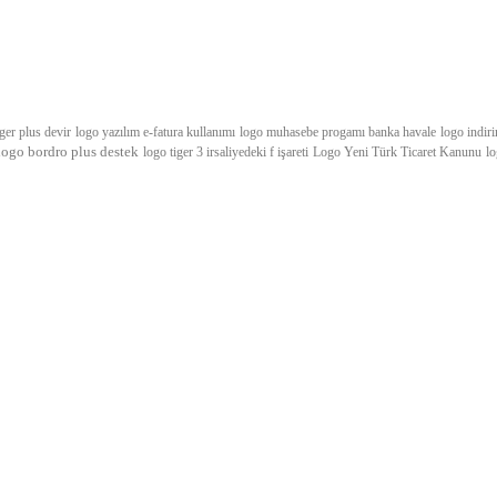
iger plus devir
logo yazılım e-fatura kullanımı
logo muhasebe progamı banka havale
logo indir
logo bordro plus destek
logo tiger 3 irsaliyedeki f işareti
Logo Yeni Türk Ticaret Kanunu
lo