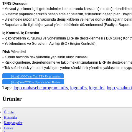
TFRS Dönüşüm
• Mevcut yazılımın ilgili gereksinimler ile ne oranda karşıladığının değerlendirilme
• Sistemin yapması gereken hesaplamalar nelerdir, sistemdeki hesap planı, kayıt iş
• Sistemdeki raporlama yapısında değişikliklerin ve ileriye dönük ihtiyaçların beli
• Raporlama ile ilgili diğer yasal yükümlülüklerin düzenlenmesi (Faaliyet Raporu
İç Kontrol / İç Denetim
• İç kontrollerin kurulumu ve yönetiminin ERP ile desteklenmesi ( BO/ Süreç Kontr
• Yetkilendirme ve Görevlerin Ayrılığı (BO / Erişim Kontrolü)
Risk Yönetimi
• Kurum bazında risk yönetimi yapısının oluşturulması
• Risk ölçümleme, değerlendirme ve takip mekanizmalarının ERP ile desteklenme
• Tek seferlik risk yönetimi yaklaşımı yerine sürekli risk yönetimi yaklaşımının uy
[/icon] LOGO'nun Yeni TTK Uygulamaları
[/icon] Yeni TTK'ya Uyum için Yol Haritası
Tags:
logo muhasebe programı ufrs
,
logo ufrs
,
logo tfrs
,
logo yazılım t
Ürünler
Ürünler
Hizmetler
Kampanyalar
Destek