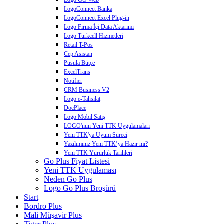
LogoConnect Banka
LogoConnect Excel Plug-in
Logo Firma İçi Data Aktarımı
Logo Turkcell Hizmetleri
Retail T-Pos
Cep Asistan
Pusula Bütçe
ExcelTrans
Notifier
CRM Business V2
Logo e-Tahsilat
DocPlace
Logo Mobil Satış
LOGO'nun Yeni TTK Uygulamaları
Yeni TTK'ya Uyum Süreci
Yazılımınız Yeni TTK’ya Hazır mı?
Yeni TTK Yürürlük Tarihleri
Go Plus Fiyat Listesi
Yeni TTK Uygulaması
Neden Go Plus
Logo Go Plus Broşürü
Start
Bordro Plus
Mali Müşavir Plus