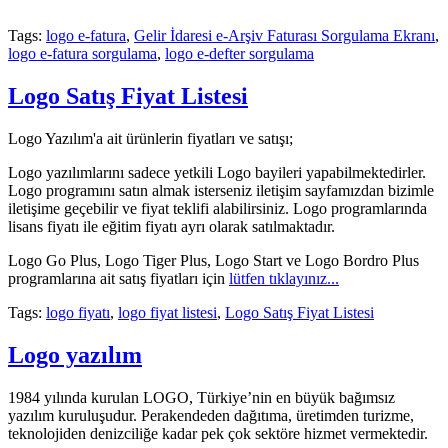
Tags:
logo e-fatura
,
Gelir İdaresi e-Arşiv Faturası Sorgulama Ekranı
,
logo e-fatura sorgulama
,
logo e-defter sorgulama
Logo Satış Fiyat Listesi
Logo Yazılım'a ait ürünlerin fiyatları ve satışı;
Logo yazılımlarını sadece yetkili Logo bayileri yapabilmektedirler.
Logo programını satın almak isterseniz iletişim sayfamızdan bizimle
iletişime geçebilir ve fiyat teklifi alabilirsiniz. Logo programlarında
lisans fiyatı ile eğitim fiyatı ayrı olarak satılmaktadır.
Logo Go Plus, Logo Tiger Plus, Logo Start ve Logo Bordro Plus
programlarına ait satış fiyatları için
lütfen tıklayınız...
Tags:
logo fiyatı
,
logo fiyat listesi
,
Logo Satış Fiyat Listesi
Logo yazılım
1984 yılında kurulan LOGO, Türkiye’nin en büyük bağımsız
yazılım kuruluşudur. Perakendeden dağıtıma, üretimden turizme,
teknolojiden denizciliğe kadar pek çok sektöre hizmet vermektedir.