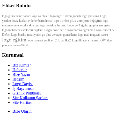
Etiket Bulutu
logo güncelleme notları
logo go plus 3
logo tiger 3 ekran görseli
logo yansıtma
Logo
logo bordro plus versiyon değişimi
yazılım döviz kurları
e-defter barındırma
logo
malzeme kartı excel e aktarımı
logo destek anlaşması
Logo go 3 eğitim
go plus navigator
Logo connect 2
logo muhasebe eksik cari bağlantı
logo bordro öğrenme
LogoConnect e-
Defter
Logo bordro muafiyetler
go plus versiyon güncelleme
logo mali müşavir paketi
logo eğitim
logo lks2
logo connect yeilikleri 2
Logo ihracat e-faturası
ÖİV
tiger
plus malzeme eğitimi
Kurumsal
Biz Kimiz?
Haberler
Bize Yazın
İletişim
Logo Bayisi
İş Başvurusu
Gizlilik Politikası
Site Kullanım Şartları
Site Haritası
Bize Ulaşın