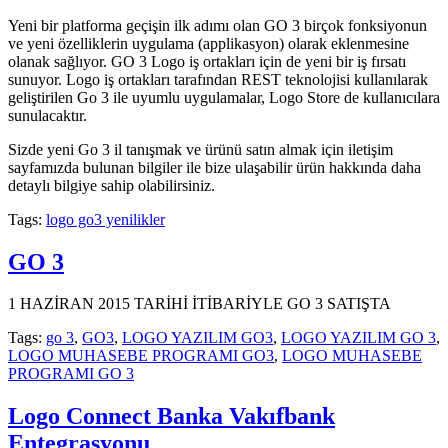
Yeni bir platforma geçişin ilk adımı olan GO 3 birçok fonksiyonun
ve yeni özelliklerin uygulama (applikasyon) olarak eklenmesine
olanak sağlıyor. GO 3 Logo iş ortakları için de yeni bir iş fırsatı
sunuyor. Logo iş ortakları tarafından REST teknolojisi kullanılarak
geliştirilen Go 3 ile uyumlu uygulamalar, Logo Store de kullanıcılara
sunulacaktır.
Sizde yeni Go 3 il tanışmak ve ürünü satın almak için iletişim
sayfamızda bulunan bilgiler ile bize ulaşabilir ürün hakkında daha
detaylı bilgiye sahip olabilirsiniz.
Tags:
logo go3 yenilikler
GO 3
1 HAZİRAN 2015 TARİHİ İTİBARİYLE GO 3 SATIŞTA
Tags:
go 3
,
GO3
,
LOGO YAZILIM GO3
,
LOGO YAZILIM GO 3
,
LOGO MUHASEBE PROGRAMI GO3
,
LOGO MUHASEBE
PROGRAMI GO 3
Logo Connect Banka Vakıfbank
Entegrasyonu