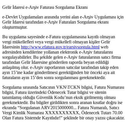
Gelir İdaresi e-Arşiv Faturası Sorgulama Ekranı
e-Devlet Uygulamaları arasında yerini alan e-Arşiv Uygulaması için
Gelir İdaresi tarafından e-Arşiv Faturaları Sorgulama ekranı
oluşturmuştur.
Bu uygulama sayesinde e-Fatura uygulamasına kayıtlı olmayan
vergi mükellefleri veya vergi mükellefi olmayan kişiler Gelir
İdaresinin
http://www.efatura.gov.tr/earsivsorgula.html
web
adresinden kendilerine yollanan elektronik e-Arşiv faturalarını
sorgulayabilirler. Bu şekilde gelen e-Arşiv faturalarının satıcı firma
tarafından Gelir İdaresine gönderilen raporda beyan edildiği
anlaşılmış olur. e-Arşiv raporlarının satıcılar tarafından takip eden
ayın 15’ine kadar gönderilmesi gerektiğinden bir önceki aya ait
faturaların ayın 15’den sonra sorgulanması gerekmektedir.
Sorgulama sırasında Satıcının VKN\TCKN bilgisi, Fatura Numarası
bilgisi, Fatura üzerindeki Ödenecek Tutar bilgisi ve sitenin
tanımlamış olduğu Güvenlik Kodu’nun eksik girilmemiş olması
gerekmektedir. Bu bilgiler girildikten sonra aranan kısıtlar doğru ise
ekranda “Sorgulanan ARV2015000000... Fatura Numaralı, Satıcı
Vergi Kimlik Numarası XXXXXXXXXX, Ödenecek Tutarı 70.00
Olan Fatura Sistemde Kayıtlıdır!” şeklinde bir onay yazısı çıkacaktır.