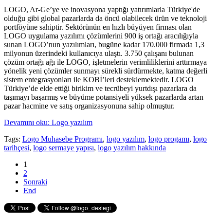
LOGO, Ar-Ge’ye ve inovasyona yaptığı yatırımlarla Türkiye'de
olduğu gibi global pazarlarda da öncü olabilecek ürün ve teknoloji
portföyüne sahiptir. Sektörünün en hızlı büyüyen firması olan
LOGO uygulama yazılımı çözümlerini 900 iş ortağı aracılığıyla
sunan LOGO’nun yazılımları, bugüne kadar 170.000 firmada 1,3
milyonun üzerindeki kullanıcıya ulaştı. 3.750 çalışanı bulunan
çözüm ortağı ağı ile LOGO, işletmelerin verimliliklerini arttırmaya
yönelik yeni çözümler sunmayı sürekli sürdürmekte, katma değerli
sistem entegrasyonları ile KOBİ’leri desteklemektedir. LOGO
Türkiye’de elde ettiği birikim ve tecrübeyi yurtdışı pazarlara da
taşımayı başarmış ve büyüme potansiyeli yüksek pazarlarda artan
pazar hacmine ve satış organizasyonuna sahip olmuştur.
Devamını oku: Logo yazılım
Tags:
Logo Muhasebe Programı
,
logo yazılım
,
logo progamı
,
logo
tarihçesi
,
logo sermaye yapısı
,
logo yazılım hakkında
1
2
Sonraki
End