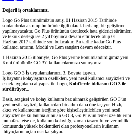
Değerli iş ortaklarımız,
Logo Go Plus ürünümüzün satışı 01 Haziran 2015 Tarihinde
sonlandırılacak olup bu ürünle ilgili olarak herhangi bir geliştirme
yapılmayacaktır. Go Plus ürününün üretilecek hata giderici sürümleri
ve teknik desteği ise 2 yıl boyunca devam ettirilecek olup 01
Haziran 2017 tarihinde son bulacaktır. Bu tarihe kadar Go Plus
kullanıcı artırımı, Modül ve Lem satışları devam edecektir.
1 Haziran 2015 itibariyle, Go Plus yerine konumlandırdığımız yeni
Kobi ürünümüz GO 3'ü kullanıcılarımıza sunuyoruz.
Logo GO 3 İş uygulamalarınızı 3. Boyuta taşıyın.
İş hayatını kolaylaştıran özellikleri, yeni nesil kullanıcı arayüzleri ve
esnek uygulama altyapısı ile Logo,
Kobi'lerde iddiasını GO 3 ile
sürdürüyor...
Basit, sezgisel ve kolay kullanım baz alınarak geliştirilen GO 3'ün
yeni nesil arayüzü, kullanıcıları bir adım daha öne taşıyor. Hızlı,
akıcı ve kullanıcının isteğine göre kişiselleştirilebilen yeni nesil
arayüzler ile kullanıma sunulan GO 3, Go Plus'un temel özelliklerini
muhafaza etse de, kullanım kolaylığı, zaman tasarrufu ve verimlilik
konusunda yüksek beklentileri olan profesyonellerin kullanım
ihtiyaçlarını uçtan uca karşılıyor.