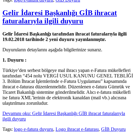
Gelir İdaresi Başkanlığı GİB ihracat
faturalarıyla ilgili duyuru
Gelir İdaresi Başkanlığı tarafından ihracat faturalarıyla ilgili
19.02.2018 tarihinde 2 yeni duyuru yayınlanmıştır.
Duyuruların detaylarını aşağıda bilgilerinize sunarız.
1. Duyuru :
Türkiye’den serbest bölgeye mal ihracı yapan e-Fatura mükellefleri
tarafından “454 nolu VERGİ USUL KANUNU GENEL TEBLİĞİ
3. Bölüm İhracat İşlemlerinde e-Fatura Uygulaması” kapsamında
ihracat e-faturası düzenlenmelidir. Düzenlenen e-fatura Gümrük ve
Ticaret Bakanlığı sistemine gönderilmelidir. Alıcı e-fatura mükellefi
ise fatura XML’lerinin de elektronik kanaldan (mail vb.) alıcısına
ulaştırılması zorunludur.
Devamını oku: Gelir İdaresi Başkanlığı GİB ihracat faturalarıyla
ilgili duyuru
Tags:
logo e-fatura duyuru
,
Logo ihracat e-faturası
,
GİB Duyuru