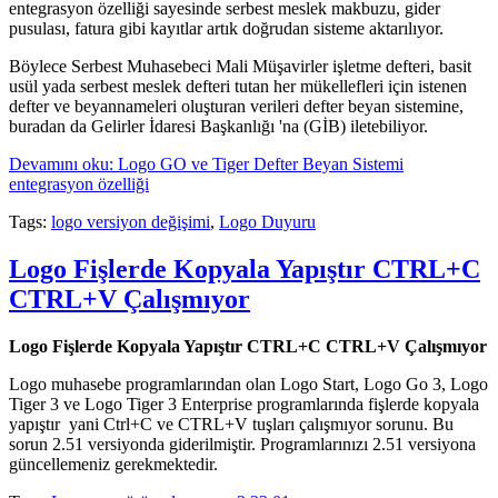
entegrasyon özelliği sayesinde serbest meslek makbuzu, gider
pusulası, fatura gibi kayıtlar artık doğrudan sisteme aktarılıyor.
Böylece Serbest Muhasebeci Mali Müşavirler işletme defteri, basit
usül yada serbest meslek defteri tutan her mükellefleri için istenen
defter ve beyannameleri oluşturan verileri defter beyan sistemine,
buradan da Gelirler İdaresi Başkanlığı 'na (GİB) iletebiliyor.
Devamını oku: Logo GO ve Tiger Defter Beyan Sistemi
entegrasyon özelliği
Tags:
logo versiyon değişimi
,
Logo Duyuru
Logo Fişlerde Kopyala Yapıştır CTRL+C
CTRL+V Çalışmıyor
Logo Fişlerde Kopyala Yapıştır CTRL+C CTRL+V Çalışmıyor
Logo muhasebe programlarından olan Logo Start, Logo Go 3, Logo
Tiger 3 ve Logo Tiger 3 Enterprise programlarında fişlerde kopyala
yapıştır yani Ctrl+C ve CTRL+V tuşları çalışmıyor sorunu. Bu
sorun 2.51 versiyonda giderilmiştir. Programlarınızı 2.51 versiyona
güncellemeniz gerekmektedir.