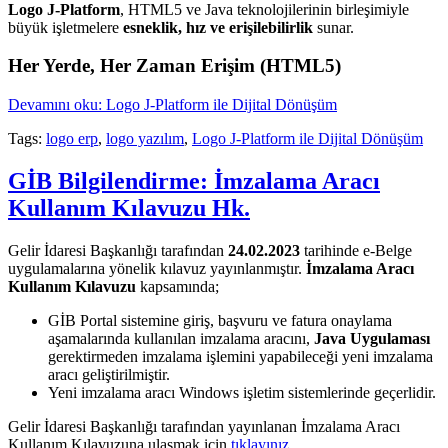
Logo J-Platform
, HTML5 ve Java teknolojilerinin birleşimiyle
büyük işletmelere
esneklik, hız ve erişilebilirlik
sunar.
Her Yerde, Her Zaman Erişim (HTML5)
Devamını oku: Logo J-Platform ile Dijital Dönüşüm
Tags:
logo erp
,
logo yazılım
,
Logo J-Platform ile Dijital Dönüşüm
GİB Bilgilendirme: İmzalama Aracı
Kullanım Kılavuzu Hk.
Gelir İdaresi Başkanlığı tarafından
24.02.2023
tarihinde e-Belge
uygulamalarına yönelik kılavuz yayınlanmıştır.
İmzalama Aracı
Kullanım Kılavuzu
kapsamında;
GİB Portal sistemine giriş, başvuru ve fatura onaylama
aşamalarında kullanılan imzalama aracını,
Java Uygulaması
gerektirmeden imzalama işlemini yapabileceği yeni imzalama
aracı geliştirilmiştir.
Yeni imzalama aracı Windows işletim sistemlerinde geçerlidir.
Gelir İdaresi Başkanlığı tarafından yayınlanan İmzalama Aracı
Kullanım Kılavuzuna ulaşmak için
tıklayınız.