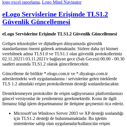
logo excel raporlama
,
Logo Mind Navigator
eLogo Servislerine Erişimde TLS1.2
Güvenlik Güncellemesi
eLogo Servislerine Erişimde TLS1.2 Güvenlik Güncellemesi
Gelişen teknolojiler ve dijitalleşen dünyamızda güvenlik
standartlarının önemi giderek artmaktadır. Sizlere daha iyi hizmet
verebilmek adına TLS1.0 ve TLS1.1 olan güvenlik protokollerimiz
02.11.2021'i 03.11.2021'e bağlayan gece (Salı Gecesi) 00.00 - 00.30
saatleri arasında TLS1.2 olarak güncellenecektir.
Güncelleme ile birlikte *.elogo.com.tr ve *.diyalogo.com.tr
adreslerindeki web uygulamalarına / servislerine gelen isteklerde
TLS 1.2 altındaki erişim protokollerinin desteği sonlandırılacaktır.
Desteklenmeyen protokoller ile erişim sağlıyorsanız platformlarınızı
güncel versiyonlar ile yenilemeniz gerekmektedir. Konu ile ilgili
firmanız bilgi işlem departmanınız ile iletişime geçmenizi rica ederiz.
Microsoft’un Windows Server 2003 ve XP desteği sonlandığı
için TLS1.2 desteği de bulunmamaktadır. Bu işletim
sistemlerine sahip olan uygulamalar/kullanıcılar erişim