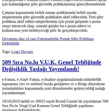
için kullandığımız şifre güvenlik politikalarımız güncellenmektedir.
Çalışma kapsamında belirli zaman aralıklarında belirli sayıda
müşterimizin şifre güvenlik politikaları aktif edilecektir. Yeni şifre
politikası aktif edilen müşterilerimiz için portal girişinde e-posta
onayı istenecek olup, sonraki girişler bu e-posta adresi ve
kullanıcının yeni belirleyeceği şifre ile gerçekleşecektir.
Devamını oku: eLogo Entegratörlük Portalı Şifre Politikası
Değişikliği
Tags:
Logo Duyuru
509 Sıra No.lu V.U.K. Genel Tebliğinde
Değişiklik Taslağı Yayımlandı!
e-Fatura, e-Arşiv Fatura, e-İrsaliye uygulamalarında mükelleflik
kapsamını ciro ve sektörel bazda genişleten ve e-Belge düzenleme
zorunlulukları kapsamında yeni düzenlemeler getiren tebliğ taslağı
yayımlanmıştır.
19/10/2019 tarihli ve 30923 sayılı Resmî Gazete’de yayımlanan 509
Sıra No.lu Vergi Usul Kanunu Genel Tebliğinde yapılması
planlanan değişikliklerle;