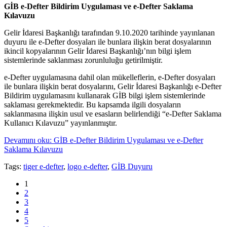
GİB e-Defter Bildirim Uygulaması ve e-Defter Saklama
Kılavuzu
Gelir İdaresi Başkanlığı tarafından 9.10.2020 tarihinde yayınlanan
duyuru ile e-Defter dosyaları ile bunlara ilişkin berat dosyalarının
ikincil kopyalarının Gelir İdaresi Başkanlığı’nın bilgi işlem
sistemlerinde saklanması zorunluluğu getirilmiştir.
e-Defter uygulamasına dahil olan mükelleflerin, e-Defter dosyaları
ile bunlara ilişkin berat dosyalarını, Gelir İdaresi Başkanlığı e-Defter
Bildirim uygulamasını kullanarak GİB bilgi işlem sistemlerinde
saklaması gerekmektedir. Bu kapsamda ilgili dosyaların
saklanmasına ilişkin usul ve esasların belirlendiği “e-Defter Saklama
Kullanıcı Kılavuzu” yayınlanmıştır.
Devamını oku: GİB e-Defter Bildirim Uygulaması ve e-Defter
Saklama Kılavuzu
Tags:
tiger e-defter
,
logo e-defter
,
GİB Duyuru
1
2
3
4
5