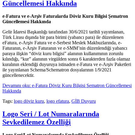
Güncellemesi Hakkında
e-Fatura ve e-Arşiv Faturalarda Döviz Kuru Bilgisi Şematron
Güncellemesi Hakkında
Gelir İdaresi Başkanlığı tarafından 30/6/2021 tarihli yayımlanan,
Türk Lirası dışında bir para birimi (yabancı para) ile düzenlenen
eFatura, e-Arşiv Fatura ve e-Serbest Meslek Makbuzlarında, e-
Faturanın, e-Arşiv Faturanın ve e-SMM’nin düzenlendiği yabancı
paraya ilişkin “döviz kuru bilgisi” alanının kullanımının zorunlu
kılındığı, “kur” alanının virgülden sonra 6 karakterden fazla olamaz
kuralının eklendiği duyuruya istinaden e-Fatura ve e-Arşiv Paketleri
ile yayınlanan Schema/Schematron dosyalarının 1/9/2021
güncellenecektir.
Devamını oku: e-Fatura Döviz Kuru Bilgisi Şematron Güncellemesi
Hakkında
Tags:
logo döviz kuru
,
logo efatura
,
GİB Duyuru
Logo Seri / Lot Numaralarında
Sevkedilemez Özelliği
Logo Seri/Lot Numaralarında Sevkedilemez Özelliği