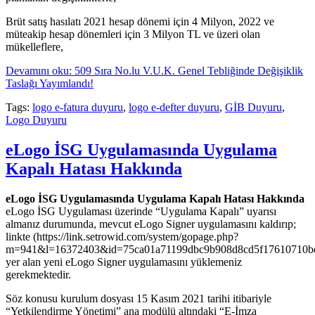
Brüt satış hasılatı 2021 hesap dönemi için 4 Milyon, 2022 ve
müteakip hesap dönemleri için 3 Milyon TL ve üzeri olan
mükelleflere,
Devamını oku: 509 Sıra No.lu V.U.K. Genel Tebliğinde Değişiklik
Taslağı Yayımlandı!
Tags:
logo e-fatura duyuru
,
logo e-defter duyuru
,
GİB Duyuru
,
Logo Duyuru
eLogo İSG Uygulamasında Uygulama
Kapalı Hatası Hakkında
eLogo İSG Uygulamasında Uygulama Kapalı Hatası Hakkında
eLogo İSG Uygulaması üzerinde “Uygulama Kapalı” uyarısı
almanız durumunda, mevcut eLogo Signer uygulamasını kaldırıp;
linkte (https://link.setrowid.com/system/gopage.php?
m=941&l=16372403&id=75ca01a71199dbc9b908d8cd5f17610710b
yer alan yeni eLogo Signer uygulamasını yüklemeniz
gerekmektedir.
Söz konusu kurulum dosyası 15 Kasım 2021 tarihi itibariyle
“Yetkilendirme Yönetimi” ana modülü altındaki “E-İmza