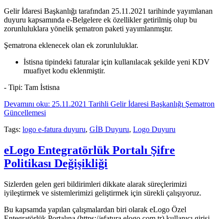
Gelir İdaresi Başkanlığı tarafından 25.11.2021 tarihinde yayımlanan
duyuru kapsamında e-Belgelere ek özellikler getirilmiş olup bu
zorunluluklara yönelik şematron paketi yayımlanmıştır.
Şematrona eklenecek olan ek zorunluluklar.
İstisna tipindeki faturalar için kullanılacak şekilde yeni KDV
muafiyet kodu eklenmiştir.
- Tipi: Tam İstisna
Devamını oku: 25.11.2021 Tarihli Gelir İdaresi Başkanlığı Şematron
Güncellemesi
Tags:
logo e-fatura duyuru
,
GİB Duyuru
,
Logo Duyuru
eLogo Entegratörlük Portalı Şifre
Politikası Değişikliği
Sizlerden gelen geri bildirimleri dikkate alarak süreçlerimizi
iyileştirmek ve sistemlerimizi geliştirmek için sürekli çalışıyoruz.
Bu kapsamda yapılan çalışmalardan biri olarak eLogo Özel
Entegratörlük Portalına (https://efatura.elogo.com.tr) kullanıcı girişi