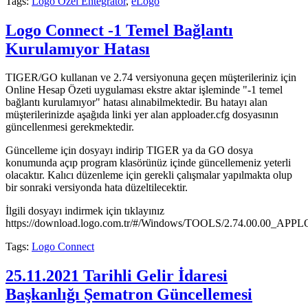
Tags:
Logo Özel Entegratör
,
eLogo
Logo Connect -1 Temel Bağlantı
Kurulamıyor Hatası
TIGER/GO kullanan ve 2.74 versiyonuna geçen müşterileriniz için
Online Hesap Özeti uygulaması ekstre aktar işleminde "-1 temel
bağlantı kurulamıyor" hatası alınabilmektedir. Bu hatayı alan
müşterilerinizde aşağıda linki yer alan apploader.cfg dosyasının
güncellenmesi gerekmektedir.
Güncelleme için dosyayı indirip TIGER ya da GO dosya
konumunda açıp program klasörünüz içinde güncellemeniz yeterli
olacaktır. Kalıcı düzenleme için gerekli çalışmalar yapılmakta olup
bir sonraki versiyonda hata düzeltilecektir.
İlgili dosyayı indirmek için tıklayınız
https://download.logo.com.tr/#/Windows/TOOLS/2.74.00.00_AP
Tags:
Logo Connect
25.11.2021 Tarihli Gelir İdaresi
Başkanlığı Şematron Güncellemesi