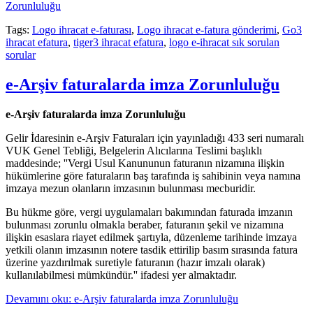
Zorunluluğu
Tags:
Logo ihracat e-faturası
,
Logo ihracat e-fatura gönderimi
,
Go3
ihracat efatura
,
tiger3 ihracat efatura
,
logo e-ihracat sık sorulan
sorular
e-Arşiv faturalarda imza Zorunluluğu
e-Arşiv faturalarda imza Zorunluluğu
Gelir İdaresinin e-Arşiv Faturaları için yayınladığı 433 seri numaralı
VUK Genel Tebliği, Belgelerin Alıcılarına Teslimi başlıklı
maddesinde; ''Vergi Usul Kanununun faturanın nizamına ilişkin
hükümlerine göre faturaların baş tarafında iş sahibinin veya namına
imzaya mezun olanların imzasının bulunması mecburidir.
Bu hükme göre, vergi uygulamaları bakımından faturada imzanın
bulunması zorunlu olmakla beraber, faturanın şekil ve nizamına
ilişkin esaslara riayet edilmek şartıyla, düzenleme tarihinde imzaya
yetkili olanın imzasının notere tasdik ettirilip basım sırasında fatura
üzerine yazdırılmak suretiyle faturanın (hazır imzalı olarak)
kullanılabilmesi mümkündür.'' ifadesi yer almaktadır.
Devamını oku: e-Arşiv faturalarda imza Zorunluluğu