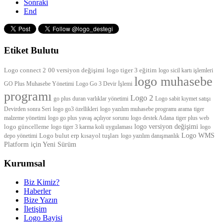
Sonraki
End
Etiket Bulutu
Logo connect 2
00 versiyon değişimi
logo tiger 3 eğitim
logo sicil kartı işlemleri
logo muhasebe
GO Plus Muhasebe Yönetimi
Logo Go 3 Devir İşlemi
programı
Logo 2
go plus duran varlıklar yönetimi
Logo sabit kıymet satışı
Devirden sonra Seri
logo go3 özellikleri
logo yazılım muhasebe programı arama
tiger
malzeme yönetimi
logo go plus yavaş açılıyor sorunu
logo destek Adana
tiger plus web
logo güncelleme
logo versiyon değişimi
logo tiger 3 karma koli uygulaması
logo
Logo bulut erp kısayol tuşları
Logo WMS
depo yönetimi
logo yazılım danışmanlık
Platform için Yeni Sürüm
Kurumsal
Biz Kimiz?
Haberler
Bize Yazın
İletişim
Logo Bayisi