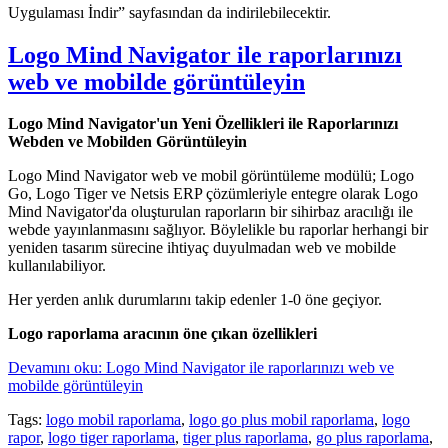
Uygulaması İndir” sayfasından da indirilebilecektir.
Logo Mind Navigator ile raporlarınızı
web ve mobilde görüntüleyin
Logo Mind Navigator'un Yeni Özellikleri ile Raporlarınızı
Webden ve Mobilden Görüntüleyin
Logo Mind Navigator web ve mobil görüntüleme modülü; Logo
Go, Logo Tiger ve Netsis ERP çözümleriyle entegre olarak Logo
Mind Navigator'da oluşturulan raporların bir sihirbaz aracılığı ile
webde yayınlanmasını sağlıyor. Böylelikle bu raporlar herhangi bir
yeniden tasarım sürecine ihtiyaç duyulmadan web ve mobilde
kullanılabiliyor.
Her yerden anlık durumlarını takip edenler 1-0 öne geçiyor.
Logo raporlama aracının öne çıkan özellikleri
Devamını oku: Logo Mind Navigator ile raporlarınızı web ve
mobilde görüntüleyin
Tags:
logo mobil raporlama
,
logo go plus mobil raporlama
,
logo
rapor
,
logo tiger raporlama
,
tiger plus raporlama
,
go plus raporlama
,