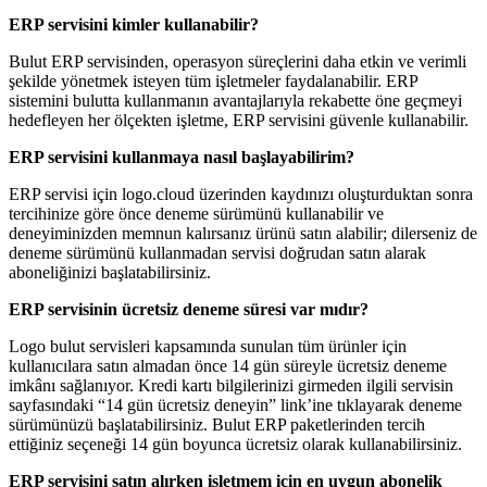
ERP servisini kimler kullanabilir?
Bulut ERP servisinden, operasyon süreçlerini daha etkin ve verimli
şekilde yönetmek isteyen tüm işletmeler faydalanabilir. ERP
sistemini bulutta kullanmanın avantajlarıyla rekabette öne geçmeyi
hedefleyen her ölçekten işletme, ERP servisini güvenle kullanabilir.
ERP servisini kullanmaya nasıl başlayabilirim?
ERP servisi için logo.cloud üzerinden kaydınızı oluşturduktan sonra
tercihinize göre önce deneme sürümünü kullanabilir ve
deneyiminizden memnun kalırsanız ürünü satın alabilir; dilerseniz de
deneme sürümünü kullanmadan servisi doğrudan satın alarak
aboneliğinizi başlatabilirsiniz.
ERP servisinin ücretsiz deneme süresi var mıdır?
Logo bulut servisleri kapsamında sunulan tüm ürünler için
kullanıcılara satın almadan önce 14 gün süreyle ücretsiz deneme
imkânı sağlanıyor. Kredi kartı bilgilerinizi girmeden ilgili servisin
sayfasındaki “14 gün ücretsiz deneyin” link’ine tıklayarak deneme
sürümünüzü başlatabilirsiniz. Bulut ERP paketlerinden tercih
ettiğiniz seçeneği 14 gün boyunca ücretsiz olarak kullanabilirsiniz.
ERP servisini satın alırken işletmem için en uygun abonelik