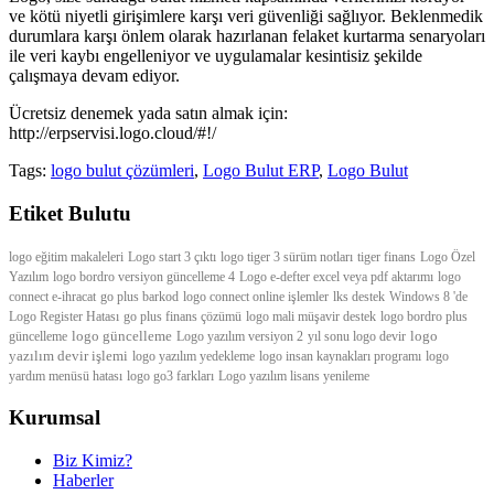
ve kötü niyetli girişimlere karşı veri güvenliği sağlıyor. Beklenmedik
durumlara karşı önlem olarak hazırlanan felaket kurtarma senaryoları
ile veri kaybı engelleniyor ve uygulamalar kesintisiz şekilde
çalışmaya devam ediyor.
Ücretsiz denemek yada satın almak için:
http://erpservisi.logo.cloud/#!/
Tags:
logo bulut çözümleri
,
Logo Bulut ERP
,
Logo Bulut
Etiket Bulutu
logo eğitim makaleleri
Logo start 3 çıktı
logo tiger 3 sürüm notları
tiger finans
Logo Özel
Yazılım
logo bordro versiyon güncelleme 4
Logo e-defter excel veya pdf aktarımı
logo
connect e-ihracat
go plus barkod
logo connect online işlemler
lks destek
Windows 8 'de
Logo Register Hatası
go plus finans çözümü
logo mali müşavir destek
logo bordro plus
logo güncelleme
logo
güncelleme
Logo yazılım versiyon 2
yıl sonu logo devir
yazılım devir işlemi
logo yazılım yedekleme
logo insan kaynakları programı
logo
yardım menüsü hatası
logo go3 farkları
Logo yazılım lisans yenileme
Kurumsal
Biz Kimiz?
Haberler