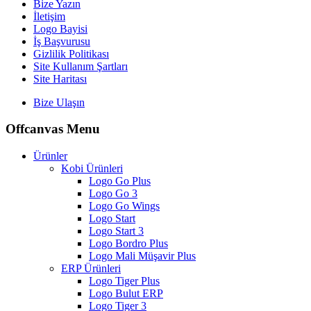
Bize Yazın
İletişim
Logo Bayisi
İş Başvurusu
Gizlilik Politikası
Site Kullanım Şartları
Site Haritası
Bize Ulaşın
Offcanvas Menu
Ürünler
Kobi Ürünleri
Logo Go Plus
Logo Go 3
Logo Go Wings
Logo Start
Logo Start 3
Logo Bordro Plus
Logo Mali Müşavir Plus
ERP Ürünleri
Logo Tiger Plus
Logo Bulut ERP
Logo Tiger 3