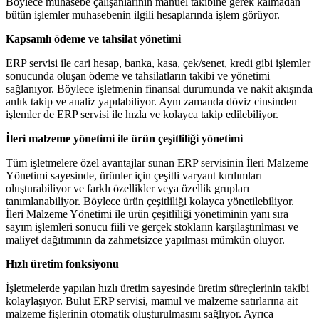
Böylece muhasebe çalışanlarının manuel takibine gerek kalmadan
bütün işlemler muhasebenin ilgili hesaplarında işlem görüyor.
Kapsamlı ödeme ve tahsilat yönetimi
ERP servisi ile cari hesap, banka, kasa, çek/senet, kredi gibi işlemler
sonucunda oluşan ödeme ve tahsilatların takibi ve yönetimi
sağlanıyor. Böylece işletmenin finansal durumunda ve nakit akışında
anlık takip ve analiz yapılabiliyor. Aynı zamanda döviz cinsinden
işlemler de ERP servisi ile hızla ve kolayca takip edilebiliyor.
İleri malzeme yönetimi ile ürün çeşitliliği yönetimi
Tüm işletmelere özel avantajlar sunan ERP servisinin İleri Malzeme
Yönetimi sayesinde, ürünler için çeşitli varyant kırılımları
oluşturabiliyor ve farklı özellikler veya özellik grupları
tanımlanabiliyor. Böylece ürün çeşitliliği kolayca yönetilebiliyor.
İleri Malzeme Yönetimi ile ürün çeşitliliği yönetiminin yanı sıra
sayım işlemleri sonucu fiili ve gerçek stokların karşılaştırılması ve
maliyet dağıtımının da zahmetsizce yapılması mümkün oluyor.
Hızlı üretim fonksiyonu
İşletmelerde yapılan hızlı üretim sayesinde üretim süreçlerinin takibi
kolaylaşıyor. Bulut ERP servisi, mamul ve malzeme satırlarına ait
malzeme fişlerinin otomatik oluşturulmasını sağlıyor. Ayrıca