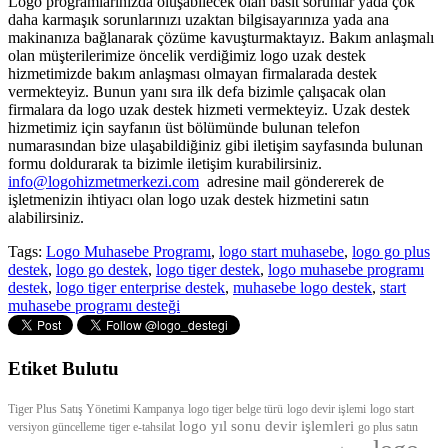
Logo programlarınızda oluşabilecek olan basit sorunlar yada çok
daha karmaşık sorunlarınızı uzaktan bilgisayarınıza yada ana
makinanıza bağlanarak çözüme kavuşturmaktayız. Bakım anlaşmalı
olan müşterilerimize öncelik verdiğimiz logo uzak destek
hizmetimizde bakım anlaşması olmayan firmalarada destek
vermekteyiz. Bunun yanı sıra ilk defa bizimle çalışacak olan
firmalara da logo uzak destek hizmeti vermekteyiz. Uzak destek
hizmetimiz için sayfanın üst bölümünde bulunan telefon
numarasından bize ulaşabildiğiniz gibi iletişim sayfasında bulunan
formu doldurarak ta bizimle iletişim kurabilirsiniz.
info@logohizmetmerkezi.com
adresine mail göndererek de
işletmenizin ihtiyacı olan logo uzak destek hizmetini satın
alabilirsiniz.
Tags:
Logo Muhasebe Programı
,
logo start muhasebe
,
logo go plus
destek
,
logo go destek
,
logo tiger destek
,
logo muhasebe programı
destek
,
logo tiger enterprise destek
,
muhasebe logo destek
,
start
muhasebe programı desteği
Etiket Bulutu
Tiger Plus Satış Yönetimi
Kampanya
logo tiger belge türü
logo devir işlemi
logo start
logo yıl sonu devir işlemleri
versiyon güncelleme
tiger e-tahsilat
go plus satın