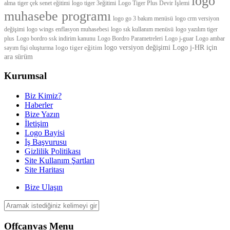
logo
alma
tiger çek senet eğitimi
logo tiger 3eğitimi
Logo Tiger Plus Devir İşlemi
muhasebe programı
logo go 3 bakım menüsü
logo crm versiyon
değişimi
logo wings enflasyon muhasebesi
logo sık kullanım menüsü
logo yazılım tiger
plus
Logo bordro ssk indirim kanunu
Logo Bordro Parametreleri
Logo j-guar
Logo ambar
logo tiger eğitim
logo versiyon değişimi
Logo j-HR için
sayım fişi oluşturma
ara sürüm
Kurumsal
Biz Kimiz?
Haberler
Bize Yazın
İletişim
Logo Bayisi
İş Başvurusu
Gizlilik Politikası
Site Kullanım Şartları
Site Haritası
Bize Ulaşın
Offcanvas Menu