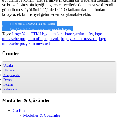
uygulamaya konan “Her sermaye şirketinin bir websitesi oluşturması
ve bu web sitesinin içeriğini gereken verilerle donatması ve düzenli
güncellemesi” yükümlülüğü de LOGO kullanıcıları tarafından
kolayca, ek bir maliyet getirmeden karşılanabilecektir.
[/icon] Yeni TTK'ya Uyum için Yol Haritası
[/icon] Yeni Türk Ticaret Kanunu ve Logo ürünleri Broşürü.
Tags:
Logo Yeni TTK Uygulamaları
,
logo yazılım ufrs
,
logo
muhasebe programı ufrs
,
logo vuk
,
logo yazılım mevzuat
,
logo
muhasebe programı mevzuat
Ürünler
Ürünler
Hizmetler
Kampanyalar
Destek
İletişim
Referanslar
Modüller & Çözümler
Go Plus
Modüller & Çözümler