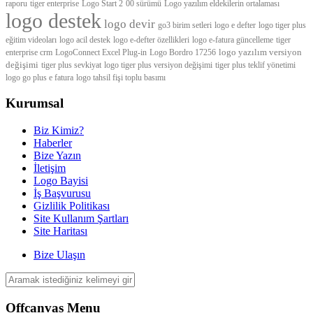
raporu
tiger enterprise
Logo Start 2
00 sürümü
Logo yazılım eldekilerin ortalaması
logo destek
logo devir
go3 birim setleri
logo e defter
logo tiger plus
eğitim videoları
logo acil destek
logo e-defter özellikleri
logo e-fatura güncelleme
tiger
logo yazılım versiyon
enterprise crm
LogoConnect Excel Plug-in
Logo Bordro 17256
değişimi
tiger plus sevkiyat
logo tiger plus versiyon değişimi
tiger plus teklif yönetimi
logo go plus e fatura
logo tahsil fişi toplu basımı
Kurumsal
Biz Kimiz?
Haberler
Bize Yazın
İletişim
Logo Bayisi
İş Başvurusu
Gizlilik Politikası
Site Kullanım Şartları
Site Haritası
Bize Ulaşın
Offcanvas Menu