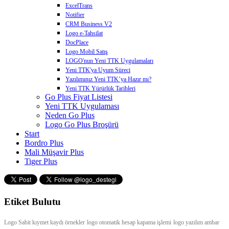
ExcelTrans
Notifier
CRM Business V2
Logo e-Tahsilat
DocPlace
Logo Mobil Satış
LOGO'nun Yeni TTK Uygulamaları
Yeni TTK'ya Uyum Süreci
Yazılımınız Yeni TTK’ya Hazır mı?
Yeni TTK Yürürlük Tarihleri
Go Plus Fiyat Listesi
Yeni TTK Uygulaması
Neden Go Plus
Logo Go Plus Broşürü
Start
Bordro Plus
Mali Müşavir Plus
Tiger Plus
Etiket Bulutu
Logo Sabit kıymet kaydı örnekler
logo otomatik hesap kapama işlemi
logo yazılım ambar