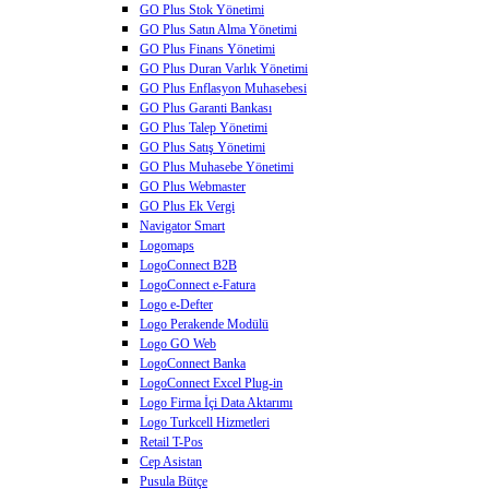
GO Plus Stok Yönetimi
GO Plus Satın Alma Yönetimi
GO Plus Finans Yönetimi
GO Plus Duran Varlık Yönetimi
GO Plus Enflasyon Muhasebesi
GO Plus Garanti Bankası
GO Plus Talep Yönetimi
GO Plus Satış Yönetimi
GO Plus Muhasebe Yönetimi
GO Plus Webmaster
GO Plus Ek Vergi
Navigator Smart
Logomaps
LogoConnect B2B
LogoConnect e-Fatura
Logo e-Defter
Logo Perakende Modülü
Logo GO Web
LogoConnect Banka
LogoConnect Excel Plug-in
Logo Firma İçi Data Aktarımı
Logo Turkcell Hizmetleri
Retail T-Pos
Cep Asistan
Pusula Bütçe