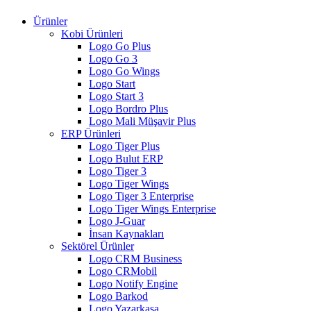
Ürünler
Kobi Ürünleri
Logo Go Plus
Logo Go 3
Logo Go Wings
Logo Start
Logo Start 3
Logo Bordro Plus
Logo Mali Müşavir Plus
ERP Ürünleri
Logo Tiger Plus
Logo Bulut ERP
Logo Tiger 3
Logo Tiger Wings
Logo Tiger 3 Enterprise
Logo Tiger Wings Enterprise
Logo J-Guar
İnsan Kaynakları
Sektörel Ürünler
Logo CRM Business
Logo CRMobil
Logo Notify Engine
Logo Barkod
Logo Yazarkasa