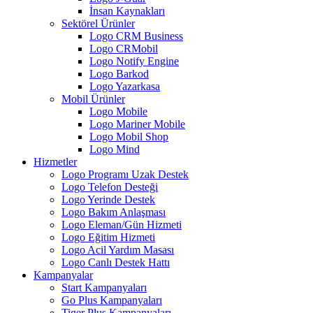
İnsan Kaynakları
Sektörel Ürünler
Logo CRM Business
Logo CRMobil
Logo Notify Engine
Logo Barkod
Logo Yazarkasa
Mobil Ürünler
Logo Mobile
Logo Mariner Mobile
Logo Mobil Shop
Logo Mind
Hizmetler
Logo Programı Uzak Destek
Logo Telefon Desteği
Logo Yerinde Destek
Logo Bakım Anlaşması
Logo Eleman/Gün Hizmeti
Logo Eğitim Hizmeti
Logo Acil Yardım Masası
Logo Canlı Destek Hattı
Kampanyalar
Start Kampanyaları
Go Plus Kampanyaları
Tiger Plus Kampanyaları