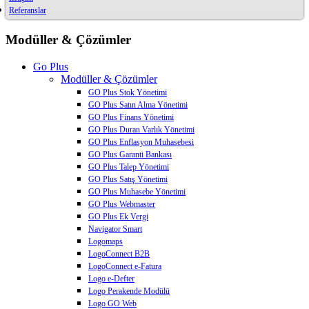
Referanslar
Modüller & Çözümler
Go Plus
Modüller & Çözümler
GO Plus Stok Yönetimi
GO Plus Satın Alma Yönetimi
GO Plus Finans Yönetimi
GO Plus Duran Varlık Yönetimi
GO Plus Enflasyon Muhasebesi
GO Plus Garanti Bankası
GO Plus Talep Yönetimi
GO Plus Satış Yönetimi
GO Plus Muhasebe Yönetimi
GO Plus Webmaster
GO Plus Ek Vergi
Navigator Smart
Logomaps
LogoConnect B2B
LogoConnect e-Fatura
Logo e-Defter
Logo Perakende Modülü
Logo GO Web