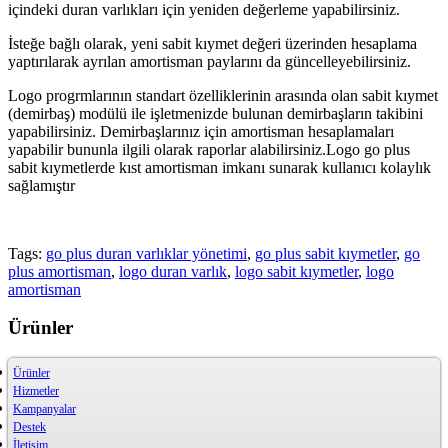
içindeki duran varlıkları için yeniden değerleme yapabilirsiniz.
İsteğe bağlı olarak, yeni sabit kıymet değeri üzerinden hesaplama
yaptırılarak ayrılan amortisman paylarını da güncelleyebilirsiniz.
Logo progrmlarının standart özelliklerinin arasında olan sabit kıymet
(demirbaş) modülü ile işletmenizde bulunan demirbaşların takibini
yapabilirsiniz. Demirbaşlarınız için amortisman hesaplamaları
yapabilir bununla ilgili olarak raporlar alabilirsiniz.Logo go plus
sabit kıymetlerde kıst amortisman imkanı sunarak kullanıcı kolaylık
sağlamıştır
Tags:
go plus duran varlıklar yönetimi
,
go plus sabit kıymetler
,
go
plus amortisman
,
logo duran varlık
,
logo sabit kıymetler
,
logo
amortisman
Ürünler
Ürünler
Hizmetler
Kampanyalar
Destek
İletişim