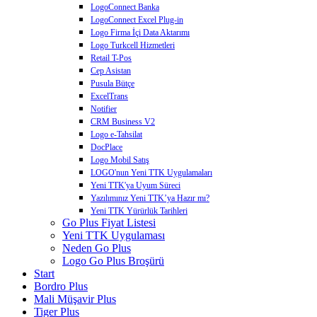
LogoConnect Banka
LogoConnect Excel Plug-in
Logo Firma İçi Data Aktarımı
Logo Turkcell Hizmetleri
Retail T-Pos
Cep Asistan
Pusula Bütçe
ExcelTrans
Notifier
CRM Business V2
Logo e-Tahsilat
DocPlace
Logo Mobil Satış
LOGO'nun Yeni TTK Uygulamaları
Yeni TTK'ya Uyum Süreci
Yazılımınız Yeni TTK’ya Hazır mı?
Yeni TTK Yürürlük Tarihleri
Go Plus Fiyat Listesi
Yeni TTK Uygulaması
Neden Go Plus
Logo Go Plus Broşürü
Start
Bordro Plus
Mali Müşavir Plus
Tiger Plus