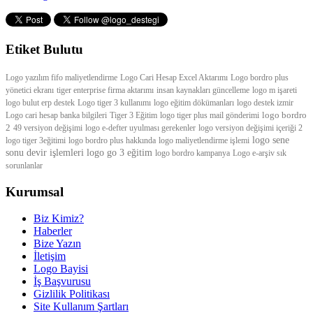
Etiket Bulutu
Logo yazılım fifo maliyetlendirme
Logo Cari Hesap Excel Aktarımı
Logo bordro plus
yönetici ekranı
tiger enterprise firma aktarımı
insan kaynakları güncelleme
logo m işareti
logo bulut erp destek
Logo tiger 3 kullanımı
logo eğitim dökümanları
logo destek izmir
logo bordro
Logo cari hesap banka bilgileri
Tiger 3 Eğitim
logo tiger plus mail gönderimi
2
49 versiyon değişimi
logo e-defter uyulması gerekenler
logo versiyon değişimi içeriği 2
logo sene
logo tiger 3eğitimi
logo bordro plus hakkında
logo maliyetlendirme işlemi
sonu devir işlemleri
logo go 3 eğitim
logo bordro kampanya
Logo e-arşiv sık
sorunlanlar
Kurumsal
Biz Kimiz?
Haberler
Bize Yazın
İletişim
Logo Bayisi
İş Başvurusu
Gizlilik Politikası
Site Kullanım Şartları